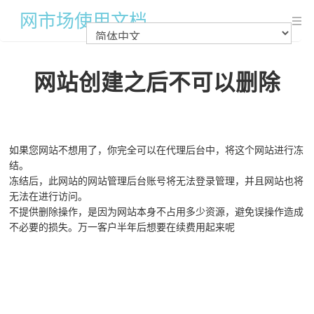
网市场使用文档
系统简介
网站创建之后不可以删除
系统简介
系统部署及安装方式
前言 - 几种安装方式的说明
如果您网站不想用了，你完全可以在代理后台中，将这个网站进行冻
结。
linux命令行方式部署
冻结后，此网站的网站管理后台账号将无法登录管理，并且网站也将
电脑本地使用或windows服务器部署
无法在进行访问。
不提供删除操作，是因为网站本身不占用多少资源，避免误操作造成
AI-SEO 安装部署 - 授权版本
不必要的损失。万一客户半年后想要在续费用起来呢
AI-SEO 安装部署 - 开放版本
授权码配置（可选）
短信通道配置（可选）
使用说明及快速入门